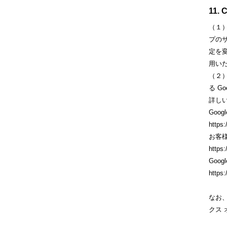
11
（１
プの
定を変
用い
（２）
る G
詳し
Goo
https:
お客様
https:
Goo
https:
なお、
クス