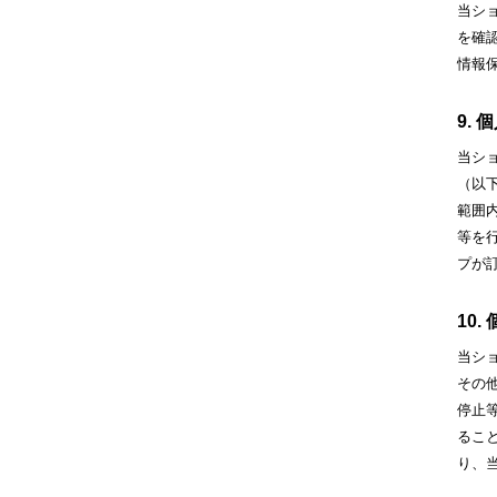
当シ
を確
情報
9.
当シ
（以
範囲
等を
プが
10
当シ
その
停止
るこ
り、