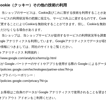
. Cookie（クッキー）その他の技術の利用
） 当ショップのサービスは、Cookie及びこれに類する技術を利用すること
サービスの利用状況等の把握に役立ち、サービス向上に資するものです。Cook
更することによりCookieを無効化することができます。但し、Cookie
ただけなくなる場合があります。
 当ショップは、当ショップサービスが提供するサービスの利用状況等を調査・分
oogle アナリティクスを利用しています。Googleアナリティクスでデータが
い情報につきましては、同社のサイトをご覧ください。
gle アナリティクス 利用規約：
//www.google.com/analytics/terms/jp.html
が Google パートナーのサイトやアプリを使用する際の Google によるデー
//policies.google.com/technologies/partner-sites?hl=ja
gle プライバシーポリシー：
//policies.google.com/privacy?hl=ja
お客様はご自身のデータが Google アナリティクスで使用されることを望まない場
 オプトアウト アドオンをご利用ください。