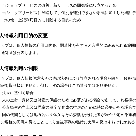
） 当ショップサービスの改善、新サービスの開発等に役立てるため
） 当ショップサービスに関連して、個別を識別できない形式に加工した統計
） その他、上記利用目的に付随する目的のため
 個人情報利用目的の変更
ョップは、個人情報の利用目的を、関連性を有すると合理的に認められる範囲
に通知又は公表します。
 個人情報利用の制限
ョップは、個人情報保護法その他の法令により許容される場合を除き、お客様
情報を取り扱いません。但し、次の場合はこの限りではありません。
） 法令に基づく場合
） 人の生命、身体又は財産の保護のために必要がある場合であって、お客様
） 公衆衛生の向上又は児童の健全な育成の推進のために特に必要がある場合
） 国の機関もしくは地方公共団体又はその委託を受けた者が法令の定める事
、お客様の同意を得ることにより当該事務の遂行に支障を及ぼすおそれがある