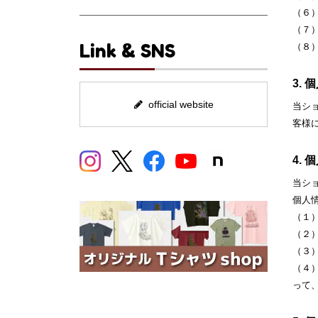
（６
（７
Link & SNS
（８
3.
official website
当シ
客様
4.
当シ
個人
（１
（２
（３
（４
って