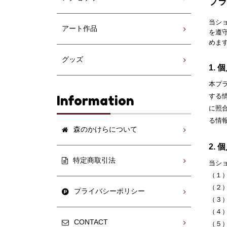
プラ
当シ
アート作品
を遵
めま
グッズ
1.
本プ
する
Information
に照
る情
森のかけらについて
2.
特定商取引法
当シ
（１
（２
プライバシーポリシー
（３
（４
CONTACT
（５