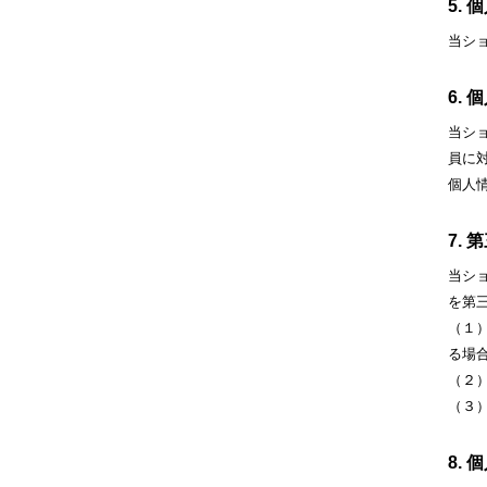
5.
当シ
6.
当シ
員に
個人
7.
当シ
を第
（１
る場
（２
（３
8.