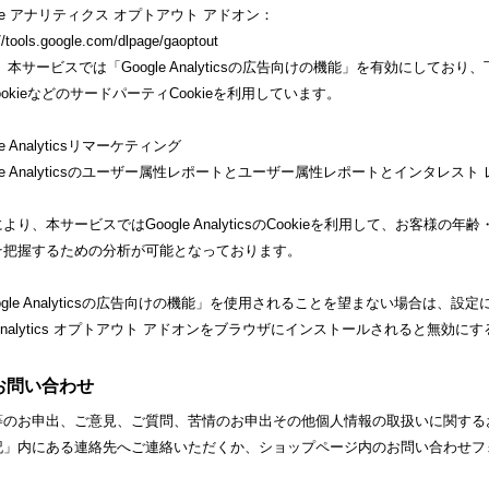
gle アナリティクス オプトアウト アドオン：
//tools.google.com/dlpage/gaoptout
 本サービスでは「Google Analyticsの広告向けの機能」を有効にしており
 CookieなどのサードパーティCookieを利用しています。
le Analyticsリマーケティング
gle Analyticsのユーザー属性レポートとユーザー属性レポートとインタレスト
より、本サービスではGoogle AnalyticsのCookieを利用して、お客
そ把握するための分析が可能となっております。
ogle Analyticsの広告向けの機能」を使用されることを望まない場合は
e Analytics オプトアウト アドオンをブラウザにインストールされると無効
. お問い合わせ
等のお申出、ご意見、ご質問、苦情のお申出その他個人情報の取扱いに関する
記」内にある連絡先へご連絡いただくか、ショップページ内のお問い合わせフ