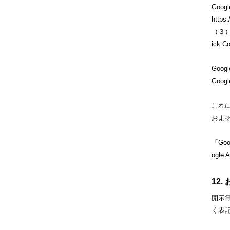
Goo
https:
（３）
ick
Goog
Goo
これに
およ
「Go
ogl
12
開示
く表