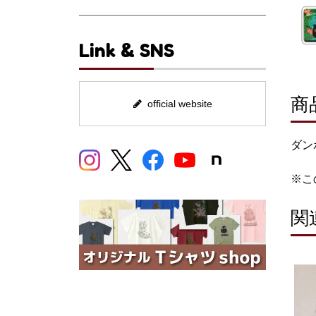
Link & SNS
商
official website
ダン
※こ
関